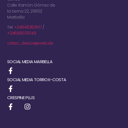
Calle Ramón Gómez de
la Serna 22, 29602
Marbella
Tel:
+34646363517
/
+34699073049
osteo_device@web.de
SOCIAL MEDIA MARBELLA
SOCIAL MEDIA TORROX-COSTA
CRESPINE PLUS