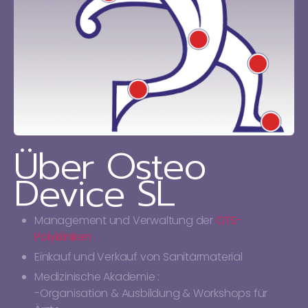
Über Osteo
Device SL
Management und Verwaltung der
OTS-
Polykliniken
Einkauf und Verkauf von Sanitärmaterial
Medizinische Akademie :
-Organisation & Ausbildung & Workshops für