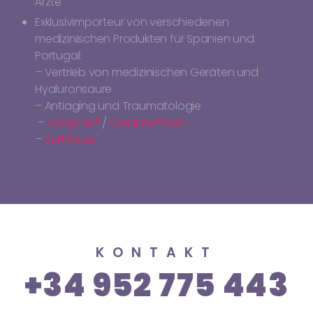
Ärzte
Exklusivimporteur von verschiedenen
medizinischen Produkten für Spanien und
Portugal:
– Vertrieb von medizinischen Geräten und
Hyaluronsäure
– Antiaging und Traumatologie
–
Crespine®
/
Crespine®Gel+
–
Zertifikate
KONTAKT
+34 952 775 443