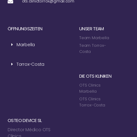
ots.clinictorrox@gmail.com
ÖFFNUNGSZEITEN
UNSER TEAM
Team Marbella
Marbella
Team Torrox-
Costa
Torrox-Costa
DIE OTS KLINIKEN
OTS Clinics
Marbella
OTS Clinics
Torrox-Costa
OSTEO DEVICE SL
Director Médico OTS
Clinics