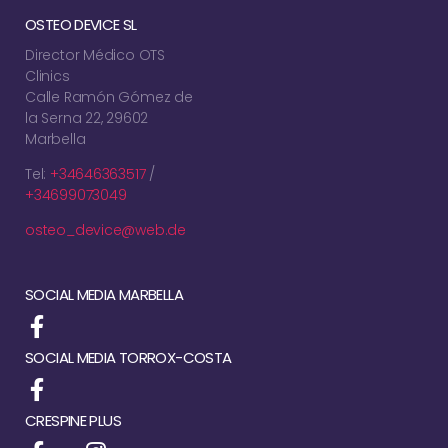
OSTEO DEVICE SL
Director Médico OTS
Clinics
Calle Ramón Gómez de
la Serna 22, 29602
Marbella
Tel:
+34646363517
/
+34699073049
osteo_device@web.de
SOCIAL MEDIA MARBELLA
SOCIAL MEDIA TORROX-COSTA
CRESPINE PLUS