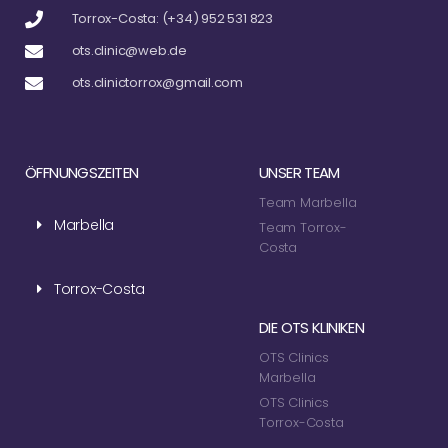
Torrox-Costa: (+34) 952 531 823
ots.clinic@web.de
ots.clinictorrox@gmail.com
ÖFFNUNGSZEITEN
UNSER TEAM
Team Marbella
Marbella
Team Torrox-
Costa
Torrox-Costa
DIE OTS KLINIKEN
OTS Clinics
Marbella
OTS Clinics
Torrox-Costa